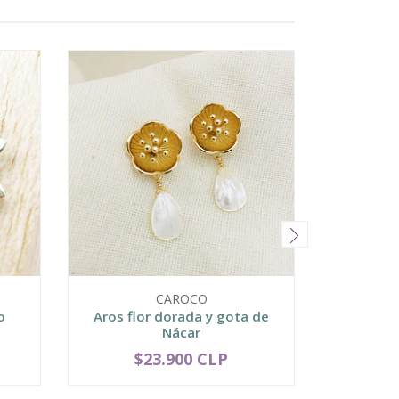
CAROCO
o
Aros flor dorada y gota de
Aros do
Nácar
N
$23.900 CLP
$
-
+
-