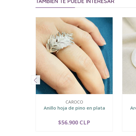
TAMBIÉN TE PUEDE INTERESAR
CAROCO
Anillo hoja de pino en plata
Ar
$56.900 CLP
-
+
-