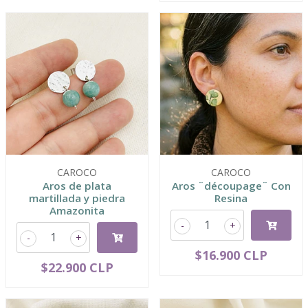
CAROCO
CAROCO
Aros de plata
Aros ¨découpage¨ Con
martillada y piedra
Resina
Amazonita
-
+
-
+
$16.900 CLP
$22.900 CLP