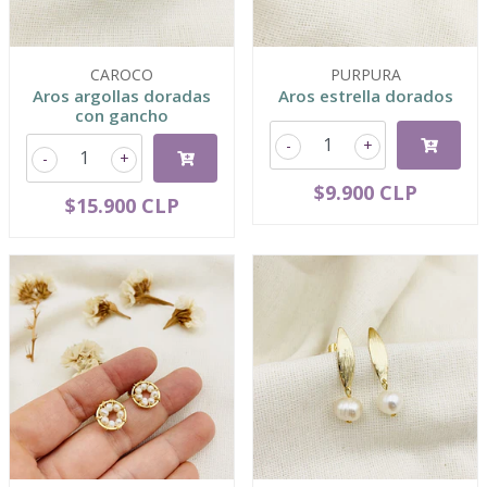
CAROCO
PURPURA
Aros argollas doradas
Aros estrella dorados
con gancho
-
+
-
+
$9.900 CLP
$15.900 CLP