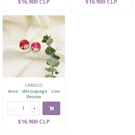
$16.900 CLP
$16.900 CLP
CAROCO
Aros ¨découpage¨ Con
Resina
-
+
$16.900 CLP