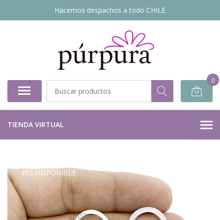
Hacemos despachos a todo CHILE
0
TIENDA VIRTUAL
NO DISPONIBLE