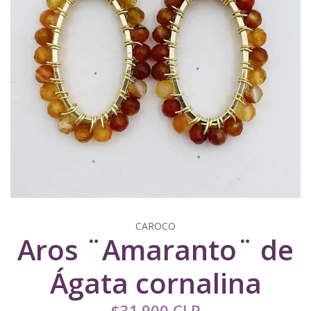
CAROCO
Aros ¨Amaranto¨ de
Ágata cornalina
$31.900 CLP