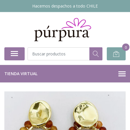
Hacemos despachos a todo CHILE
0
TIENDA VIRTUAL