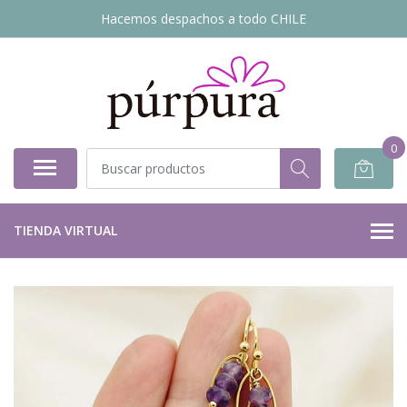
Hacemos despachos a todo CHILE
0
TIENDA VIRTUAL