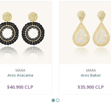
MARA
MARA
Aros Atacama
Aros Baker
$40.900 CLP
$35.900 CLP
VER OPCIONES
VER OPCIONES