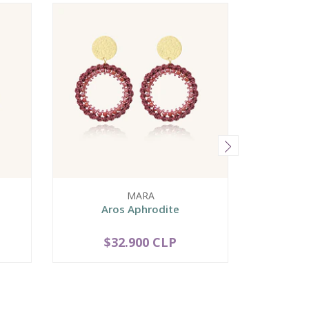
MARA
Aros Aphrodite
Aros D
N
$32.900 CLP
$
VER OPCIONES
-