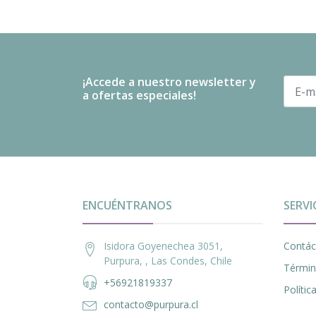
¡Accede a nuestro newsletter y
a ofertas especiales!
ENCUÉNTRANOS
SERVI
Isidora Goyenechea 3051,
Contác
Purpura, , Las Condes, Chile
Términ
+56921819337
Políti
contacto@purpura.cl