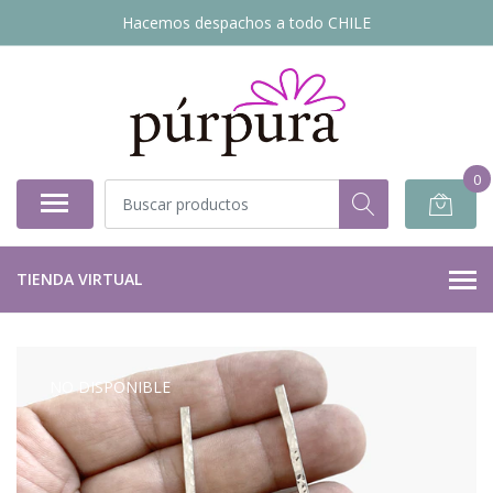
Hacemos despachos a todo CHILE
0
TIENDA VIRTUAL
NO DISPONIBLE