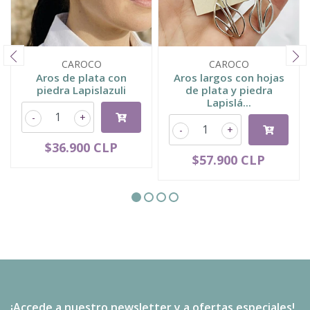
CAROCO
CAROCO
Aros de plata con
Aros largos con hojas
piedra Lapislazuli
de plata y piedra
Lapislá...
-
+
-
+
$36.900 CLP
$57.900 CLP
¡Accede a nuestro newsletter y a ofertas especiales!