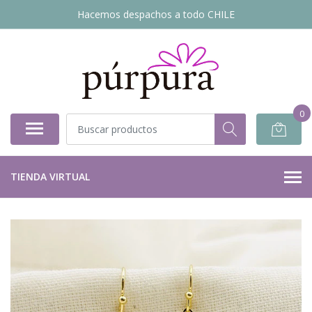
Hacemos despachos a todo CHILE
0
TIENDA VIRTUAL