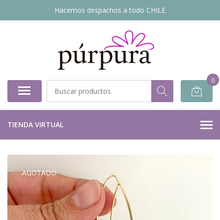
Hacemos despachos a todo CHILE
0
TIENDA VIRTUAL
AGOTADO