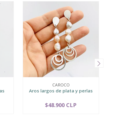
CAROCO
as
Aros largos de plata y perlas
Aros d
$48.900 CLP
$
-
+
-