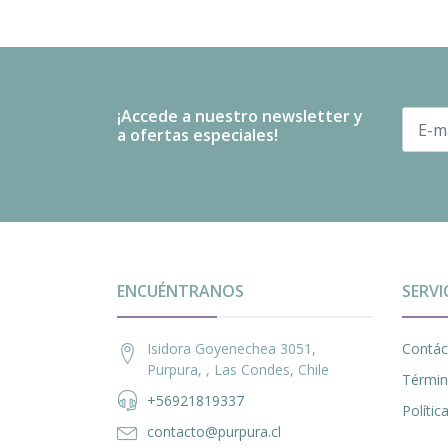
¡Accede a nuestro newsletter y
a ofertas especiales!
ENCUÉNTRANOS
SERVI
Isidora Goyenechea 3051,
Contác
Purpura, , Las Condes, Chile
Términ
+56921819337
Políti
contacto@purpura.cl