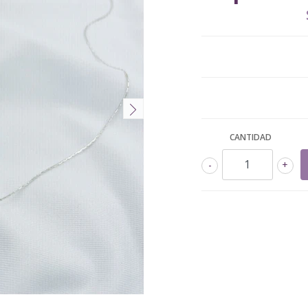
CANTIDAD
-
+