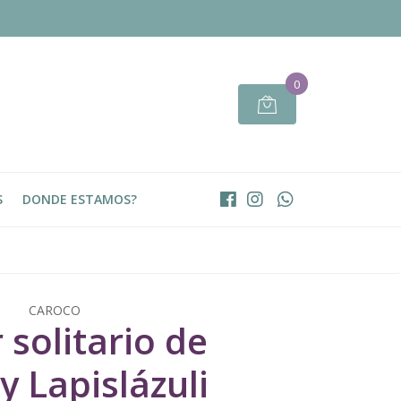
0
S
DONDE ESTAMOS?
CAROCO
 solitario de
y Lapislázuli