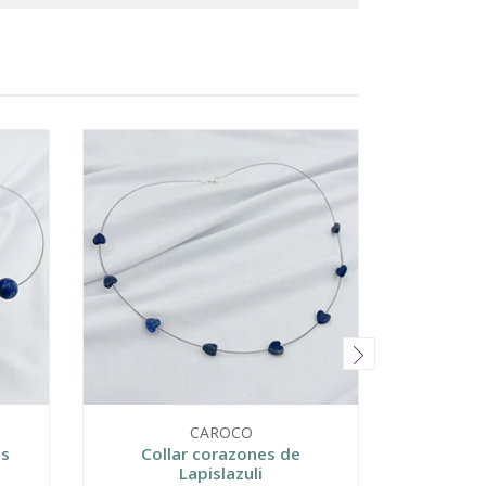
CAROCO
as
Collar corazones de
Collar La
Lapislazuli
Co