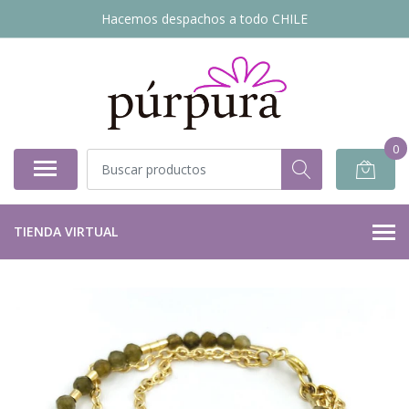
Hacemos despachos a todo CHILE
0
TIENDA VIRTUAL