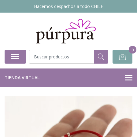
Hacemos despachos a todo CHILE
0
TIENDA VIRTUAL