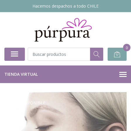
Hacemos despachos a todo CHILE
0
TIENDA VIRTUAL
NO DISPONIBLE