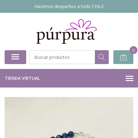
Hacemos despachos a todo CHILE
0
TIENDA VIRTUAL